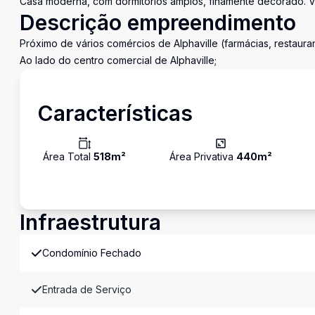
Casa moderna, com dormitórios amplos, finamente decorado. V
Descrição empreendimento
Próximo de vários comércios de Alphaville (farmácias, restaura
Ao lado do centro comercial de Alphaville;
Características
Área Total
518
m²
Área Privativa
440
m²
Infraestrutura
Condomínio Fechado
Entrada de Serviço