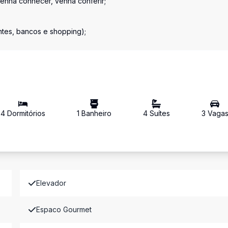
enha conhecer, venha conferir;
ntes, bancos e shopping);
4
Dormitório
s
1
Banheiro
4
Suíte
s
3
Vaga
Elevador
Espaco Gourmet