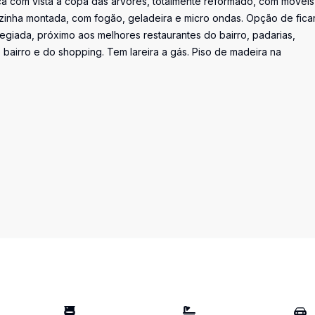
ça com vista a copa das árvores, totalmente reformado, com móveis
 Cozinha montada, com fogão, geladeira e micro ondas. Opção de fica
ilegiada, próximo aos melhores restaurantes do bairro, padarias,
 bairro e do shopping. Tem lareira a gás. Piso de madeira na