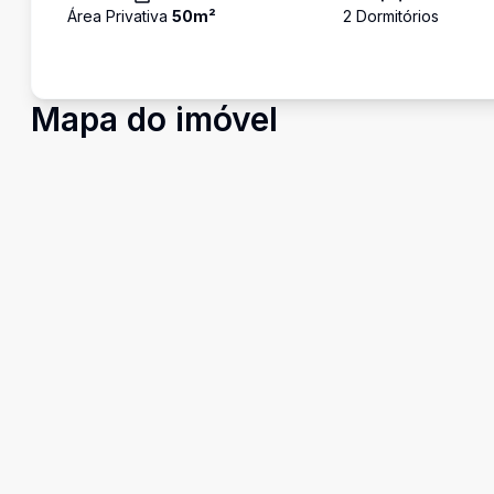
Área Privativa
50
m²
2
Dormitório
s
Mapa do imóvel