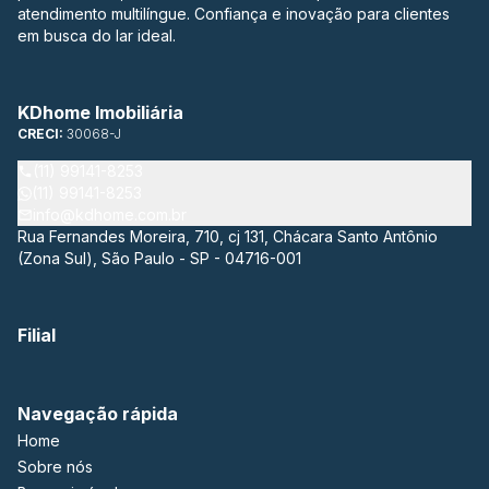
atendimento multilíngue. Confiança e inovação para clientes
em busca do lar ideal.
KDhome Imobiliária
CRECI:
30068-J
(11) 99141-8253
(11) 99141-8253
info@kdhome.com.br
Rua Fernandes Moreira, 710, cj 131, Chácara Santo Antônio
(Zona Sul), São Paulo - SP - 04716-001
Filial
Navegação rápida
Home
Sobre nós