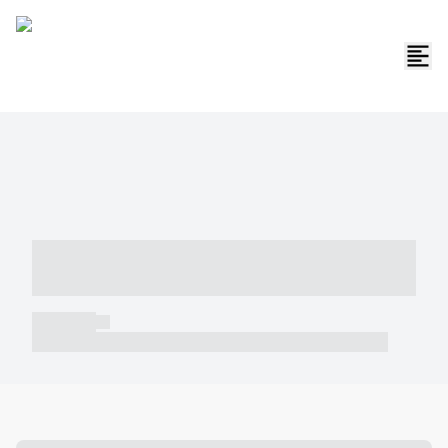
----- ----- -- ------ ---- ---- -- ----- -----
----- --- ------
----- -----
----- ----- -- ------ ---- ---- -- ----- ----- ----- --- ------