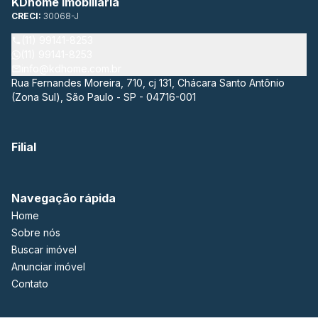
KDhome Imobiliária
CRECI:
30068-J
(11) 99141-8253
(11) 99141-8253
info@kdhome.com.br
Rua Fernandes Moreira, 710, cj 131, Chácara Santo Antônio
(Zona Sul), São Paulo - SP - 04716-001
Filial
Navegação rápida
Home
Sobre nós
Buscar imóvel
Anunciar imóvel
Contato