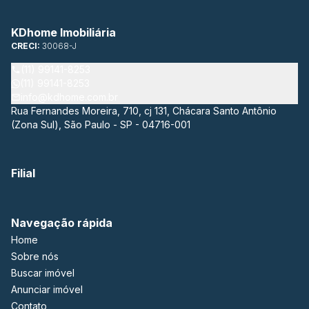
KDhome Imobiliária
CRECI:
30068-J
(11) 99141-8253
(11) 99141-8253
info@kdhome.com.br
Rua Fernandes Moreira, 710, cj 131, Chácara Santo Antônio
(Zona Sul), São Paulo - SP - 04716-001
Filial
Navegação rápida
Home
Sobre nós
Buscar imóvel
Anunciar imóvel
Contato