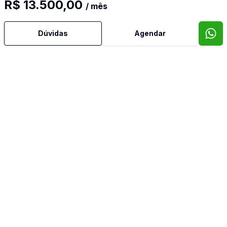
R$ 13.500,00
/ mês
Ar Condicionado
Dúvidas
Agendar
Área de Serviço
Banheiro Social
Churrasqueira
Copa
Cozinha
Dependência de Empregada
Escritório
Lavabo