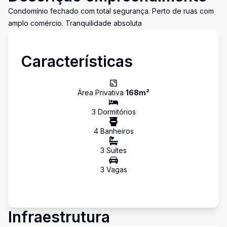
Condomínio fechado com total segurança. Perto de ruas com
amplo comércio. Tranquilidade absoluta
Características
Área Privativa
168
m²
3
Dormitório
s
4
Banheiro
s
3
Suíte
s
3
Vaga
s
Infraestrutura