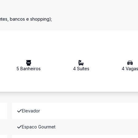
ntes, bancos e shopping);
5
Banheiro
s
4
Suíte
s
4
Vaga
Elevador
Espaco Gourmet