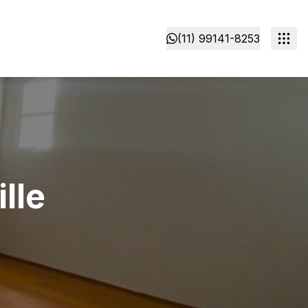
(11) 99141-8253
lle