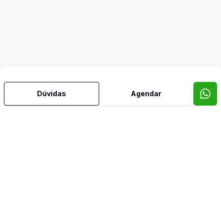
Dúvidas
Agendar
Mais informações
Água Quente
Área de Serviço
Armários Embutidos