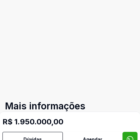
Mais informações
R$ 1.950.000,00
Água Quente
Dúvidas
Agendar