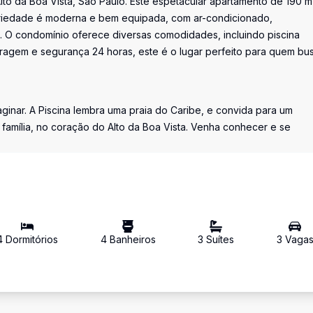
lto da Boa Vista, São Paulo. Este espetacular apartamento de 190 m
opriedade é moderna e bem equipada, com ar-condicionado,
. O condomínio oferece diversas comodidades, incluindo piscina
agem e segurança 24 horas, este é o lugar perfeito para quem bu
inar. A Piscina lembra uma praia do Caribe, e convida para um
 família, no coração do Alto da Boa Vista. Venha conhecer e se
4
Dormitório
s
4
Banheiro
s
3
Suíte
s
3
Vaga