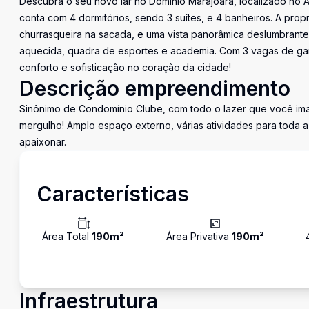
Descubra o seu novo lar no Domínio Marajoara, localizado no A
conta com 4 dormitórios, sendo 3 suítes, e 4 banheiros. A pr
churrasqueira na sacada, e uma vista panorâmica deslumbrante
aquecida, quadra de esportes e academia. Com 3 vagas de gar
conforto e sofisticação no coração da cidade!
Descrição empreendimento
Sinônimo de Condomínio Clube, com todo o lazer que você imag
mergulho! Amplo espaço externo, várias atividades para toda a
apaixonar.
Características
Área Total
190
m²
Área Privativa
190
m²
Infraestrutura