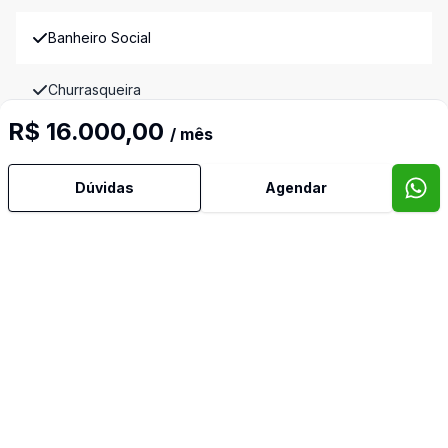
Banheiro Social
Churrasqueira
R$ 16.000,00
/ mês
Cozinha
Dúvidas
Agendar
Cozinha Planejada
Dependência de Empregada
Dormitório com Armários
Escritório
Estar Íntimo