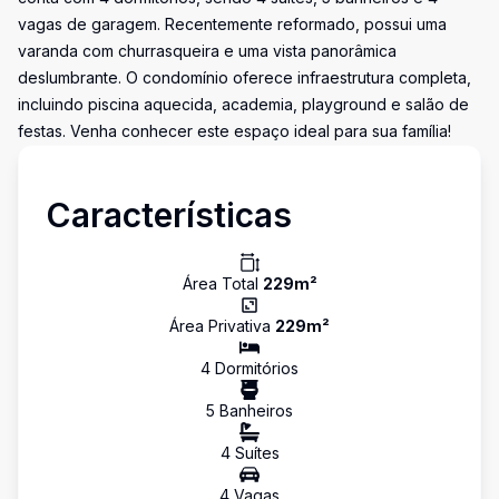
vagas de garagem. Recentemente reformado, possui uma
varanda com churrasqueira e uma vista panorâmica
deslumbrante. O condomínio oferece infraestrutura completa,
incluindo piscina aquecida, academia, playground e salão de
festas. Venha conhecer este espaço ideal para sua família!
Características
Área Total
229
m²
Área Privativa
229
m²
4
Dormitório
s
5
Banheiro
s
4
Suíte
s
4
Vaga
s