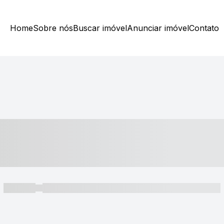
Home
Sobre nós
Buscar imóvel
Anunciar imóvel
Contato
----- ---- ---- -- ----
----- -----
----- ----- -- ------ ---- ---- -- ----- ----- ----- --- ------