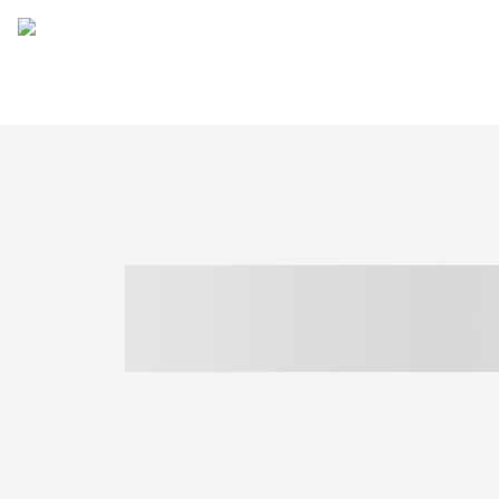
----- ----- -- -
- ------