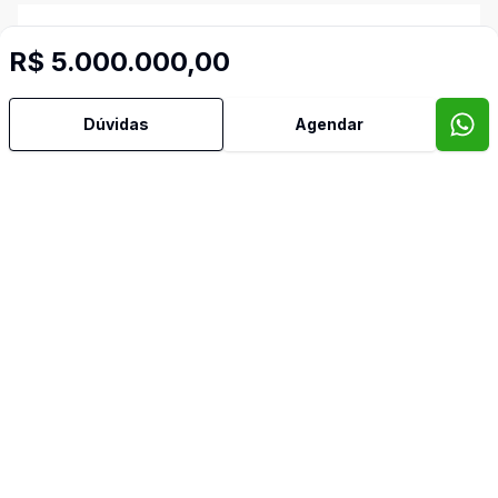
Armários Embutidos
R$ 5.000.000,00
Banheiro Social
Dúvidas
Agendar
Churrasqueira
Copa
Copa Cozinha
Cozinha
Cozinha Planejada
Dependência de Empregada
Despensa