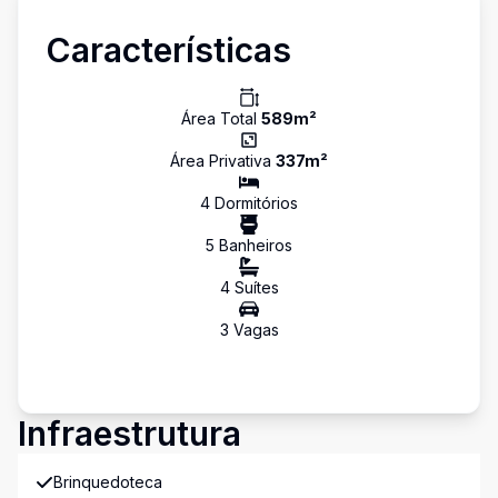
Características
Área Total
589
m²
Área Privativa
337
m²
4
Dormitório
s
5
Banheiro
s
4
Suíte
s
3
Vaga
s
Infraestrutura
Brinquedoteca