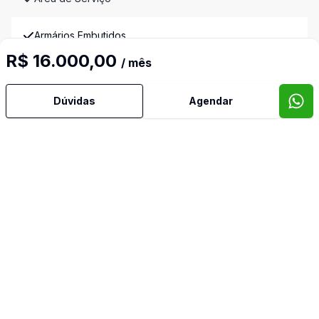
Armários Embutidos
R$ 16.000,00
/ mês
Banheiro Social
Dúvidas
Agendar
Cozinha
Dependência de Empregada
Dormitório com Armários
Lavabo
Sala de Jantar
Sala de TV