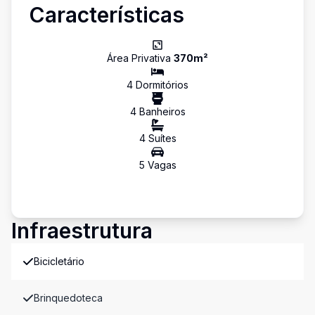
Características
Área Privativa
370
m²
4
Dormitório
s
4
Banheiro
s
4
Suíte
s
5
Vaga
s
Infraestrutura
Bicicletário
Brinquedoteca