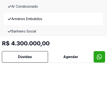
Ar Condicionado
Armários Embutidos
Banheiro Social
R$ 4.300.000,00
Copa
Cozinha
Dúvidas
Agendar
Cozinha Planejada
Dependência de Empregada
Despensa
Dormitório com Armários