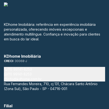
KDhome Imobiliária: referência em experiência imobiliária
personalizada, oferecendo imóveis excepcionais e
atendimento multilíngue. Confiança e inovação para clientes
em busca do lar ideal.
KDhome Imobiliária
CRECI:
30068-J
(11) 99141-8253
(11) 99141-8253
info@kdhome.com.br
Rua Fernandes Moreira, 710, cj 131, Chácara Santo Antônio
(Zona Sul), São Paulo - SP - 04716-001
Filial