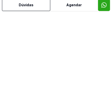
Reformado
Dúvidas
Agendar
Sacada
Sala de Jantar
Suíte Master
Vista Panorâmica
Banheiro de Empregada
Imóveis semelhantes
Confira imóveis semelhantes
Cód:
9652
Comparar