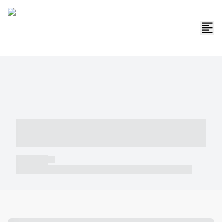
----- ----- -- ------ ---- ---- -- ----- -----
----- --- ------
----- -----
----- ----- -- ------ ---- ---- -- ----- ----- ----- --- ------