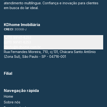
atendimento multilíngue. Confiança e inovação para clientes
em busca do lar ideal.
KDhome Imobiliária
CRECI:
30068-J
(11) 99141-8253
(11) 99141-8253
info@kdhome.com.br
Rua Fernandes Moreira, 710, cj 131, Chácara Santo Antônio
(Zona Sul), São Paulo - SP - 04716-001
Filial
Navegação rápida
Home
Sobre nós