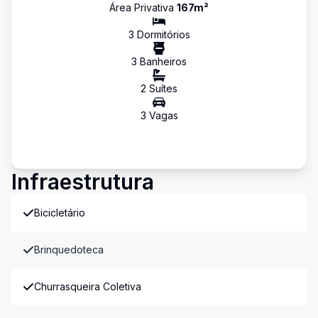
Área Privativa
167
m²
3
Dormitório
s
3
Banheiro
s
2
Suíte
s
3
Vaga
s
Infraestrutura
Bicicletário
Brinquedoteca
Churrasqueira Coletiva