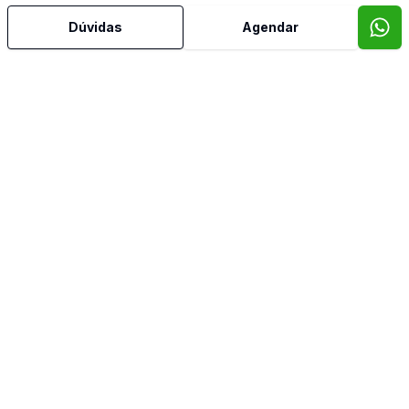
Dúvidas
Agendar
Mais informações
Água Quente
Ar Condicionado
Área de Serviço
Armários Embutidos
Banheiro Social
Churrasqueira
Cozinha Americana