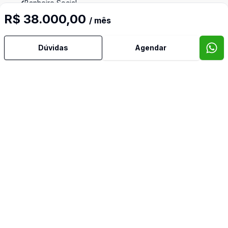
Banheiro Social
R$ 38.000,00
/ mês
Churrasqueira
Dúvidas
Agendar
Copa
Cozinha
Cozinha Planejada
Dependência de Empregada
Despensa
Dormitório com Armários
Escritório