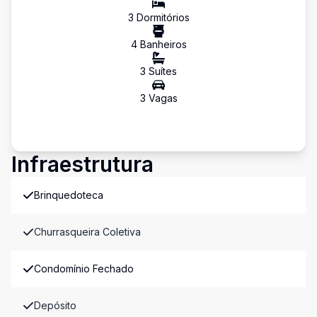
3
Dormitório
s
4
Banheiro
s
3
Suíte
s
3
Vaga
s
Infraestrutura
Brinquedoteca
Churrasqueira Coletiva
Condomínio Fechado
Depósito