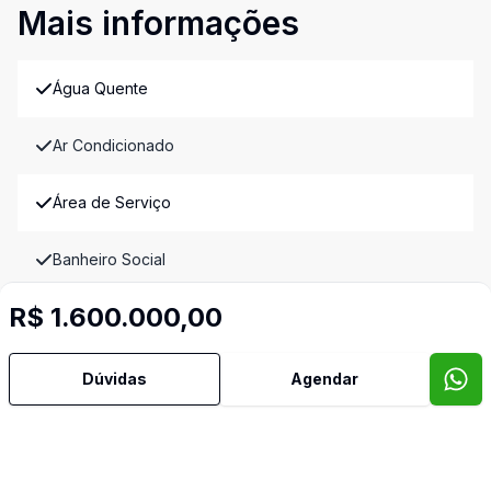
Mais informações
Água Quente
Ar Condicionado
Área de Serviço
Banheiro Social
R$ 1.600.000,00
Copa
Cozinha
Dúvidas
Agendar
Dormitório com Armários
Estar Íntimo