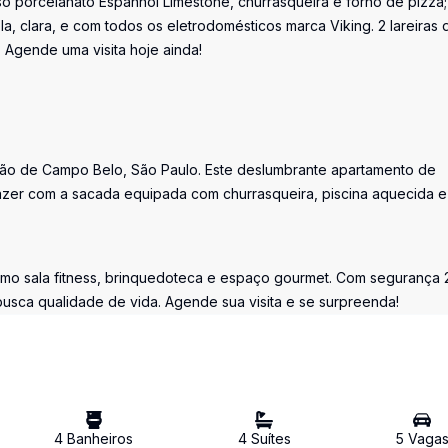
Piso porcelanato Espanhol Limestone, churrasqueira e forno de pizza;
 clara, e com todos os eletrodomésticos marca Viking. 2 lareiras 
o? Agende uma visita hoje ainda!
ação de Campo Belo, São Paulo. Este deslumbrante apartamento de
azer com a sacada equipada com churrasqueira, piscina aquecida e
omo sala fitness, brinquedoteca e espaço gourmet. Com segurança 
busca qualidade de vida. Agende sua visita e se surpreenda!
4
Banheiro
s
4
Suíte
s
5
Vaga