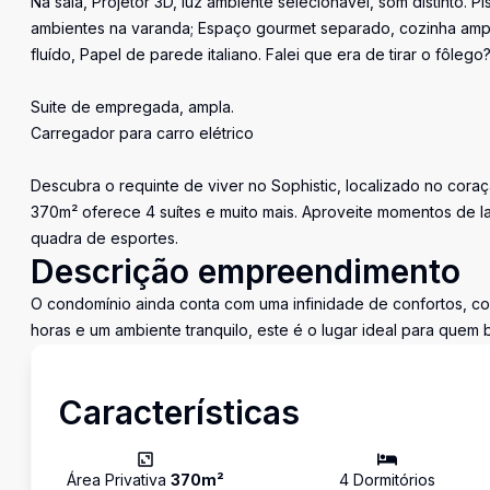
Na sala, Projetor 3D, luz ambiente selecionável, som distinto. 
ambientes na varanda; Espaço gourmet separado, cozinha ampla,
fluído, Papel de parede italiano. Falei que era de tirar o fôleg
Suite de empregada, ampla.
Carregador para carro elétrico
Descubra o requinte de viver no Sophistic, localizado no cor
370m² oferece 4 suítes e muito mais. Aproveite momentos de l
quadra de esportes.
Descrição empreendimento
O condomínio ainda conta com uma infinidade de confortos, c
horas e um ambiente tranquilo, este é o lugar ideal para quem 
Características
Área Privativa
370
m²
4
Dormitório
s