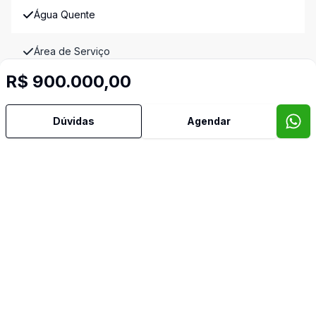
Água Quente
Área de Serviço
R$ 900.000,00
Banheiro Social
Dúvidas
Agendar
Copa
Cozinha
Dependência de Empregada
Dormitório com Armários
Lavabo
Reformado