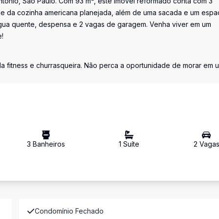
ntônio, São Paulo. Com 93 m², este imóvel reformado conta com 3
idade da cozinha americana planejada, além de uma sacada e um esp
 água quente, despensa e 2 vagas de garagem. Venha viver em um
!
la fitness e churrasqueira. Não perca a oportunidade de morar em 
3
Banheiro
s
1
Suíte
2
Vaga
Condomínio Fechado