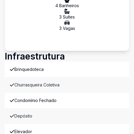
4
Banheiro
s
3
Suíte
s
3
Vaga
s
Infraestrutura
Brinquedoteca
Churrasqueira Coletiva
Condomínio Fechado
Depósito
Elevador