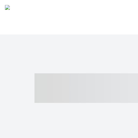
----- ----- -- -
- ------