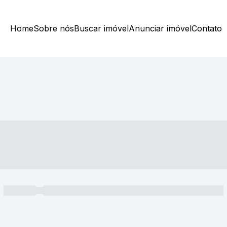
Home
Sobre nós
Buscar imóvel
Anunciar imóvel
Contato
----- ---- ---- -- ----
----- -----
----- ----- -- ------ ---- ---- -- ----- ----- ----- --- ------