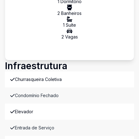
1
Dormitório
2
Banheiro
s
1
Suíte
2
Vaga
s
Infraestrutura
Churrasqueira Coletiva
Condomínio Fechado
Elevador
Entrada de Serviço