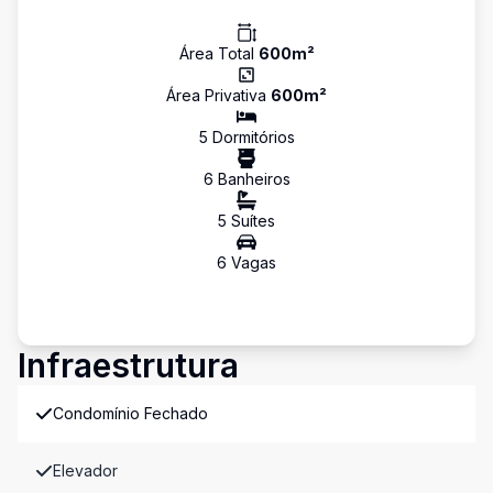
Área Total
600
m²
Área Privativa
600
m²
5
Dormitório
s
6
Banheiro
s
5
Suíte
s
6
Vaga
s
Infraestrutura
Condomínio Fechado
Elevador