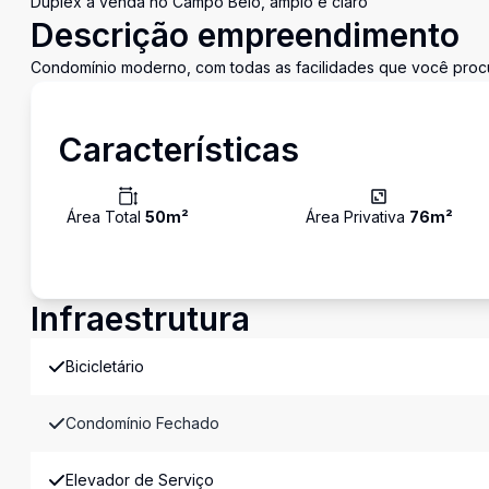
Duplex à venda no Campo Belo, amplo e claro
Descrição empreendimento
Condomínio moderno, com todas as facilidades que você proc
Características
Área Total
50
m²
Área Privativa
76
m²
Infraestrutura
Bicicletário
Condomínio Fechado
Elevador de Serviço