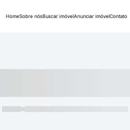
Home
Sobre nós
Buscar imóvel
Anunciar imóvel
Contato
----- ---- ---- -- ----
----- -----
----- ----- -- ------ ---- ---- -- ----- ----- ----- --- ------