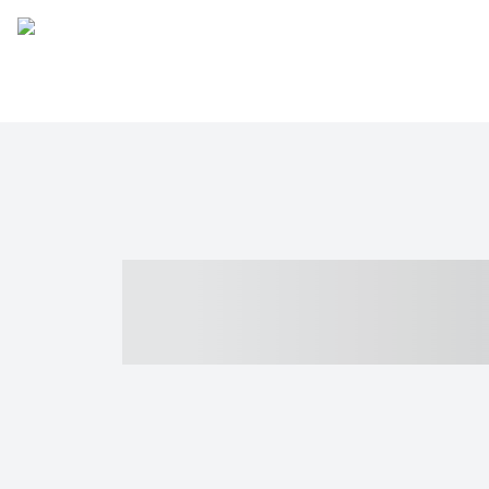
----- ----- -- -
- ------