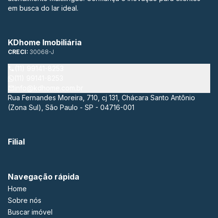
em busca do lar ideal.
KDhome Imobiliária
CRECI:
30068-J
(11) 99141-8253
(11) 99141-8253
info@kdhome.com.br
Rua Fernandes Moreira, 710, cj 131, Chácara Santo Antônio
(Zona Sul), São Paulo - SP - 04716-001
Filial
Navegação rápida
Home
Sobre nós
Buscar imóvel