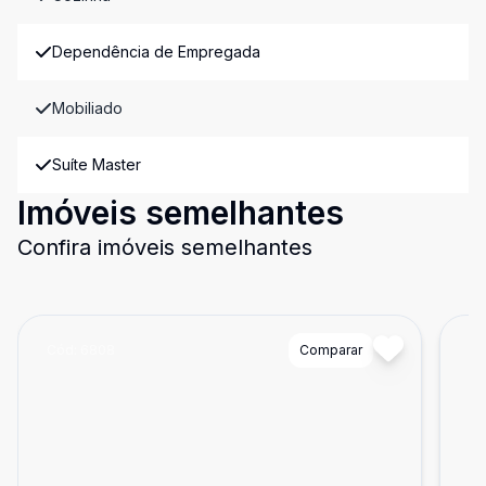
Dependência de Empregada
Mobiliado
Suíte Master
Imóveis semelhantes
Confira imóveis semelhantes
Cód:
6808
Comparar
Có