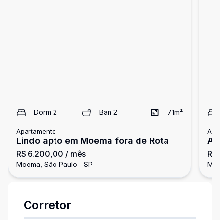
Dorm
2
Ban
2
71
m²
Apartamento
Apa
Lindo apto em Moema fora de Rota
Ap
R$ 6.200,00
/ mês
R$ 
Mo
Moema, São Paulo - SP
Moe
Corretor