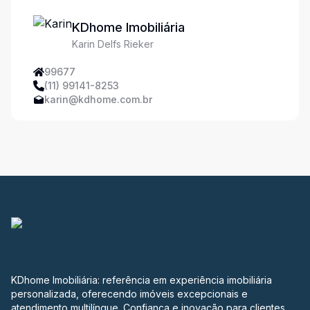
KDhome Imobiliária
Karin Delfs Rieker
99677
(11) 99141-8253
karin@kdhome.com.br
KDhome Imobiliária: referência em experiência imobiliária
personalizada, oferecendo imóveis excepcionais e
atendimento multilíngue. Confiança e inovação para clientes