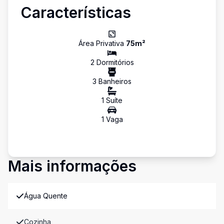
Características
Área Privativa
75
m²
2
Dormitório
s
3
Banheiro
s
1
Suíte
1
Vaga
Mais informações
Água Quente
Cozinha