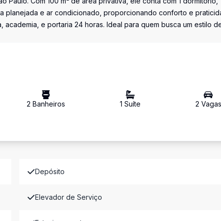
ão Paulo. Com 100 m² de área privativa, ele conta com 1 dormitório, 
na planejada e ar condicionado, proporcionando conforto e praticid
a, academia, e portaria 24 horas. Ideal para quem busca um estilo d
2
Banheiro
s
1
Suíte
2
Vaga
Depósito
Elevador de Serviço