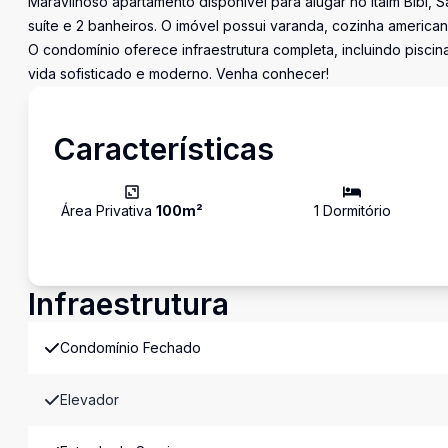
Maravilhoso apartamento disponível para alugar no Itaim Bibi, S
suíte e 2 banheiros. O imóvel possui varanda, cozinha america
O condomínio oferece infraestrutura completa, incluindo piscin
vida sofisticado e moderno. Venha conhecer!
Características
Área Privativa
100
m²
1
Dormitório
Infraestrutura
Condomínio Fechado
Elevador