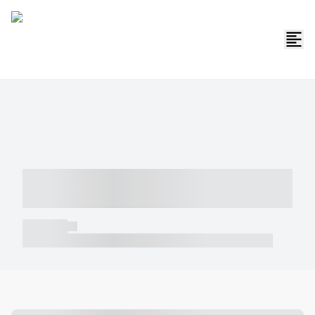
----- ----- -- ------ ---- ---- -- ----- -----
----- --- ------
----- -----
----- ----- -- ------ ---- ---- -- ----- ----- ----- --- ------