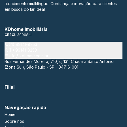
atendimento multilíngue. Confiança e inovação para clientes
em busca do lar ideal.
KDhome Imobiliária
CRECI:
30068-J
(11) 99141-8253
(11) 99141-8253
info@kdhome.com.br
Rua Fernandes Moreira, 710, cj 131, Chácara Santo Antônio
(Zona Sul), São Paulo - SP - 04716-001
Filial
Navegação rápida
Home
Sobre nós