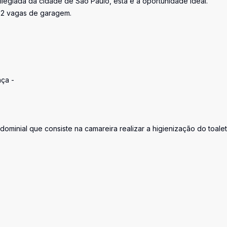
ilegiada da cidade de São Paulo, esta é a oportunidade ideal.
e 2 vagas de garagem.
ça -
dominial que consiste na camareira realizar a higienização do toalet