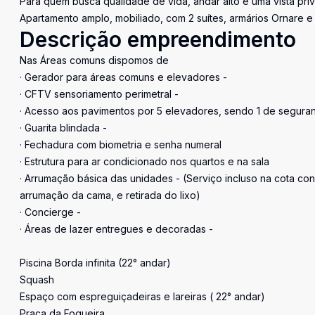
Para quem busca qualidade de vida, andar alto e uma vista priv
Apartamento amplo, mobiliado, com 2 suítes, armários Ornare 
Descrição empreendimento
Nas Áreas comuns dispomos de
· Gerador para áreas comuns e elevadores -
· CFTV sensoriamento perimetral -
· Acesso aos pavimentos por 5 elevadores, sendo 1 de seguran
· Guarita blindada -
· Fechadura com biometria e senha numeral
· Estrutura para ar condicionado nos quartos e na sala
· Arrumação básica das unidades - (Serviço incluso na cota con
arrumação da cama, e retirada do lixo)
· Concierge -
· Áreas de lazer entregues e decoradas -
Piscina Borda infinita (22° andar)
Squash
Espaço com espreguiçadeiras e lareiras ( 22° andar)
Praça da Fogueira