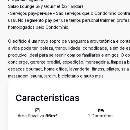
Salão Lounge Sky Gourmet (22° andar)
· Serviços pay-per-use - São serviços que o Condômino cont
usar. No segmento pay per use temos personal trainner, profess
homologados pelo Condomínio.
O edifício é um novo sopro de vanguarda arquitetônica e cont
a vida pode ter: beleza, tranquilidade, comodidade, além de es
produtivo. Ideal para se reunir com os familiares e amigos. O 
concierge, gerente predial, expedição, mensageiria, limpeza bási
espaços gourmet, home office, lavanderia, fitness, pilates, sal
massagem, sauna, jardim, bicicletário e muito mais.
Características
Área Privativa
96
m²
2
Dormitório
s