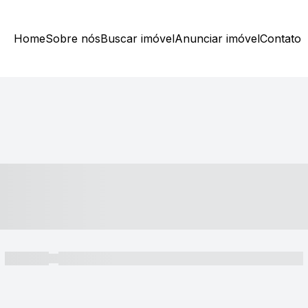
Home
Sobre nós
Buscar imóvel
Anunciar imóvel
Contato
----- ---- ---- -- ----
----- -----
----- ----- -- ------ ---- ---- -- ----- ----- ----- --- ------