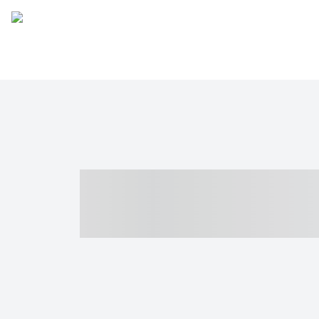
----- ----- -- -
- ------