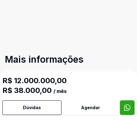
Mais informações
Água Quente
R$ 12.000.000,00
R$ 38.000,00
/ mês
Ar Condicionado
Dúvidas
Agendar
Área de Serviço
Armários Embutidos