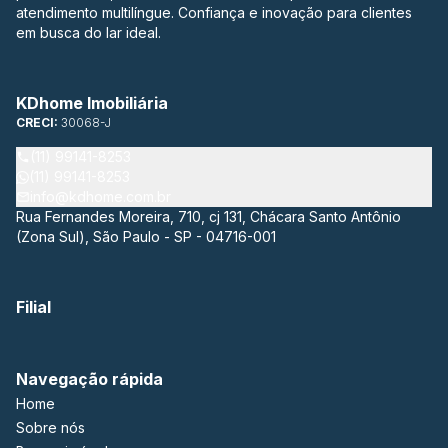
atendimento multilíngue. Confiança e inovação para clientes
em busca do lar ideal.
KDhome Imobiliária
CRECI:
30068-J
(11) 99141-8253
(11) 99141-8253
info@kdhome.com.br
Rua Fernandes Moreira, 710, cj 131, Chácara Santo Antônio
(Zona Sul), São Paulo - SP - 04716-001
Filial
Navegação rápida
Home
Sobre nós