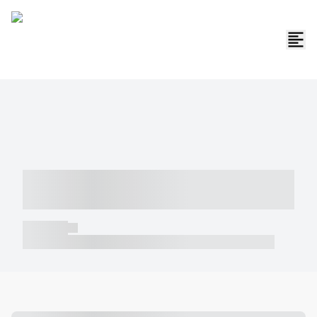
----- ----- -- ------ ---- ---- -- ----- -----
----- --- ------
----- -----
----- ----- -- ------ ---- ---- -- ----- ----- ----- --- ------