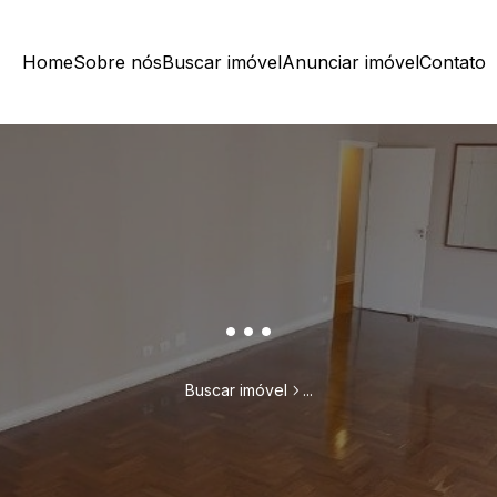
Home
Sobre nós
Buscar imóvel
Anunciar imóvel
Contato
...
Buscar imóvel
...