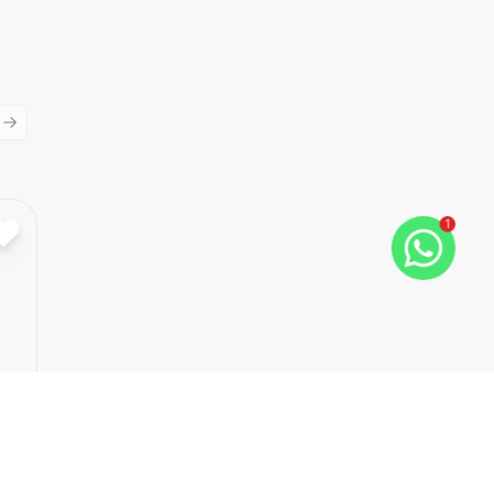
ious slide
Next slide
1
Cód:
175041
Comparar