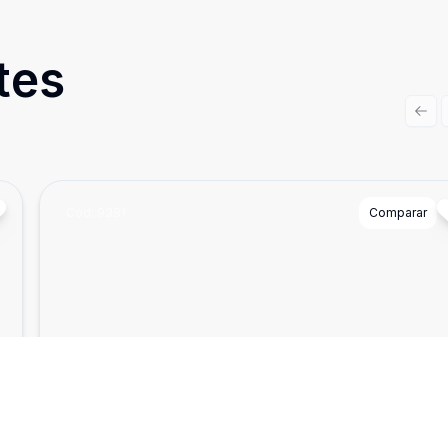
tes
Prev
Cód:
9381
Comparar