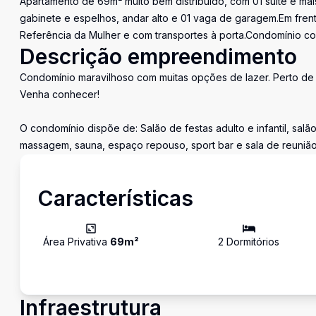
Apartamento de 69m² muito bem distribuído, com 01 suíte e mai
gabinete e espelhos, andar alto e 01 vaga de garagem.Em frent
Referência da Mulher e com transportes à porta.Condomínio c
Descrição empreendimento
Condomínio maravilhoso com muitas opções de lazer. Perto de 
Venha conhecer!
O condomínio dispõe de: Salão de festas adulto e infantil, salão
massagem, sauna, espaço repouso, sport bar e sala de reunião
Características
Área Privativa
69
m²
2
Dormitório
s
Infraestrutura