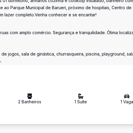
s 01 dormitório, armários cozinha e cooktop instalado, banheiro co
e ao Parque Municipal de Barueri, próximo de hospitais, Centro de
om lazer completo.Venha conhecer e se encantar!
ruas com amplo comércio. Segurança e tranquilidade. Ótima localiz
 de jogos, sala de ginástica, churrasqueira, piscina, playground, sa
.
2
Banheiro
s
1
Suíte
1
Vag