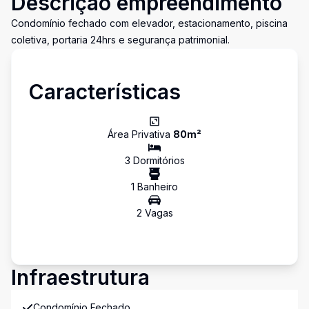
Descrição empreendimento
Condomínio fechado com elevador, estacionamento, piscina
coletiva, portaria 24hrs e segurança patrimonial.
Características
Área Privativa
80
m²
3
Dormitório
s
1
Banheiro
2
Vaga
s
Infraestrutura
Condomínio Fechado