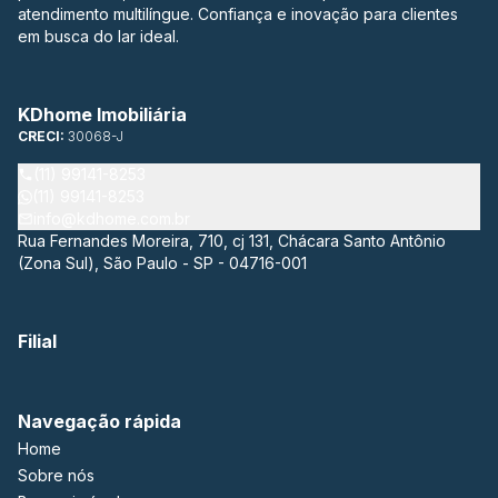
atendimento multilíngue. Confiança e inovação para clientes
em busca do lar ideal.
KDhome Imobiliária
CRECI:
30068-J
(11) 99141-8253
(11) 99141-8253
info@kdhome.com.br
Rua Fernandes Moreira, 710, cj 131, Chácara Santo Antônio
(Zona Sul), São Paulo - SP - 04716-001
Filial
Navegação rápida
Home
Sobre nós