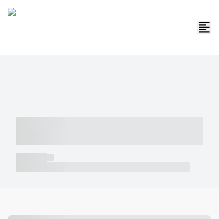
----- ----- -- ------ ---- ---- -- ----- -----
----- --- ------
----- -----
----- ----- -- ------ ---- ---- -- ----- ----- ----- --- ------