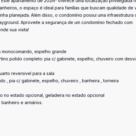
 Este apartamento de 202m² oferece uma localização privilegiada 
anheiros, o espaço é ideal para famílias que buscam qualidade de v
nha planejada. Além disso, o condomínio possui uma infraestrutura
e playground. Aproveite a segurança de um condomínio fechado com
nde sua visita!
ira monocomando, espelho grande
tino polido completo: pia c/ gabinete, espelho, chuveiro com desvi
arto reversivel para a sala
o , pia c/ gabinete, espelho, chuveiro , banheira , torneira
o no estado opcional, geladeira no estado opcional
banheiro e armários.