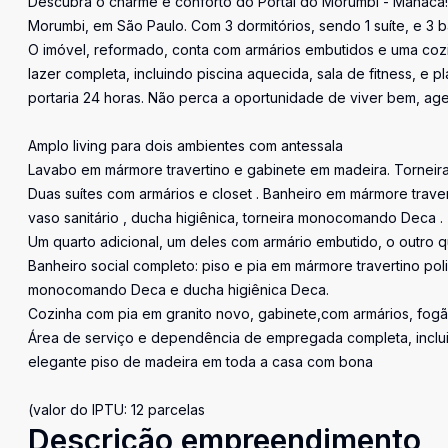
Descubra o charme e conforto do Portal do Morumbi - Manaca!
Morumbi, em São Paulo. Com 3 dormitórios, sendo 1 suíte, e 3 b
O imóvel, reformado, conta com armários embutidos e uma cozi
lazer completa, incluindo piscina aquecida, sala de fitness, 
portaria 24 horas. Não perca a oportunidade de viver bem, age
Amplo living para dois ambientes com antessala
Lavabo em mármore travertino e gabinete em madeira. Torne
Duas suítes com armários e closet . Banheiro em mármore traver
vaso sanitário , ducha higiênica, torneira monocomando Deca .
Um quarto adicional, um deles com armário embutido, o outro qu
Banheiro social completo: piso e pia em mármore travertino polid
monocomando Deca e ducha higiênica Deca.
Cozinha com pia em granito novo, gabinete,com armários, fogã
Área de serviço e dependência de empregada completa, inclui 
elegante piso de madeira em toda a casa com bona
(valor do IPTU: 12 parcelas
Descrição empreendimento