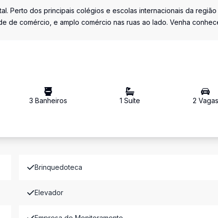
l. Perto dos principais colégios e escolas internacionais da região
de de comércio, e amplo comércio nas ruas ao lado. Venha conhec
3
Banheiro
s
1
Suíte
2
Vaga
Brinquedoteca
Elevador
Empresa de Monitoramento