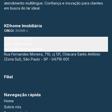
atendimento multilíngue. Confiança e inovação para clientes
em busca do lar ideal.
KDhome Imobiliária
CRECI:
30068-J
(11) 99141-8253
(11) 99141-8253
info@kdhome.com.br
Rua Fernandes Moreira, 710, cj 131, Chácara Santo Antônio
(Zona Sul), São Paulo - SP - 04716-001
Filial
Navegação rápida
Home
Sobre nós