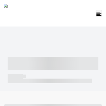
----- ----- -- ------ ---- ---- -- ----- -----
----- --- ------
----- -----
----- ----- -- ------ ---- ---- -- ----- ----- ----- --- ------