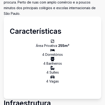
procura. Perto de ruas com amplo comércio e a poucos
minutos dos principais colégios e escolas internacionais de
São Paulo.
Características
Área Privativa
255
m²
4
Dormitório
s
4
Banheiro
s
4
Suíte
s
4
Vaga
s
Infraestrutura