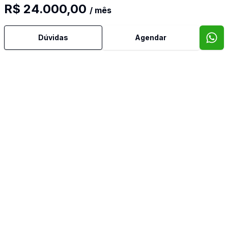
R$ 24.000,00
/ mês
Dúvidas
Agendar
Mais informações
Água Quente
Ar Condicionado
Área de Serviço
Banheiro Social
Dependência de Empregada