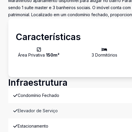
Maravilhoso apartamento disponível para alugar no bairro Paraí
sendo 1 suíte master e 3 banheiros sociais. O imóvel conta co
patrimonial. Localizado em um condomínio fechado, proporciona
Características
Área Privativa
150
m²
3
Dormitório
s
Infraestrutura
Condomínio Fechado
Elevador de Serviço
Estacionamento