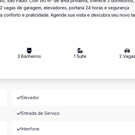
so, São Paulo. Com 150 m² de área privativa, oferece 3 dormitórios,
m 2 vagas de garagem, elevadores, portaria 24 horas e segurança
 conforto e praticidade. Agende sua visita e descubra seu novo lar
3
Banheiro
s
1
Suíte
2
Vaga
Elevador
Entrada de Serviço
Interfone