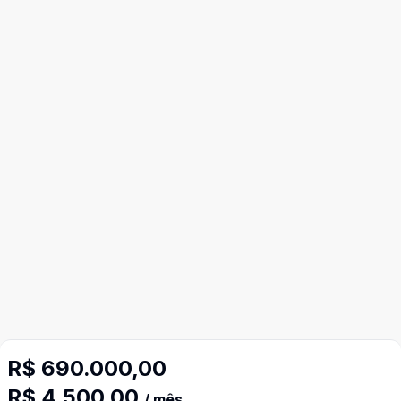
R$ 690.000,00
Mais informações
R$ 4.500,00
/ mês