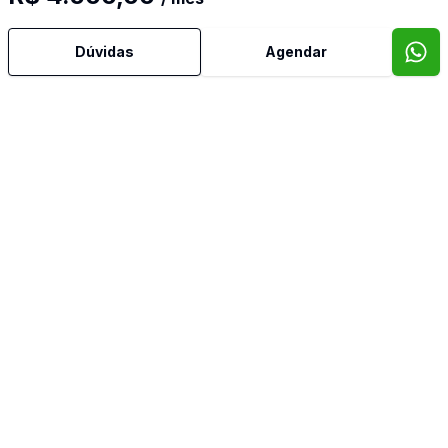
Água Quente
Dúvidas
Agendar
Ar Condicionado
Área de Serviço
Cozinha
Cozinha Americana
Estar Íntimo
Mobiliado
Reformado
Semi Mobiliado