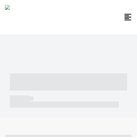
----- ----- -- ------ ---- ---- -- ----- -----
----- --- ------
----- -----
----- ----- -- ------ ---- ---- -- ----- ----- ----- --- ------