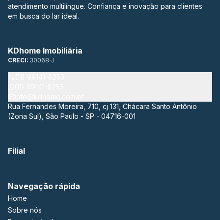
atendimento multilíngue. Confiança e inovação para clientes
em busca do lar ideal.
KDhome Imobiliária
CRECI:
30068-J
(11) 99141-8253
(11) 99141-8253
info@kdhome.com.br
Rua Fernandes Moreira, 710, cj 131, Chácara Santo Antônio
(Zona Sul), São Paulo - SP - 04716-001
Filial
Navegação rápida
Home
Sobre nós