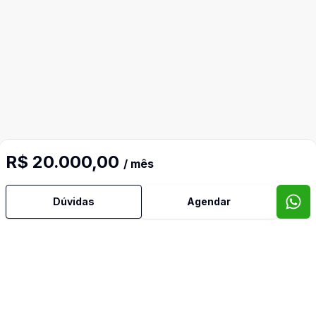
R$ 20.000,00
/ mês
Mais informações
Dúvidas
Agendar
Água Quente
Área de Serviço
Armários Embutidos