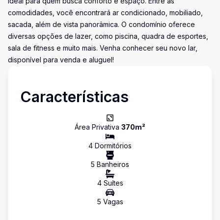
ideal para quem busca conforto e espaço. Entre as
comodidades, você encontrará ar condicionado, mobiliado,
sacada, além de vista panorâmica. O condomínio oferece
diversas opções de lazer, como piscina, quadra de esportes,
sala de fitness e muito mais. Venha conhecer seu novo lar,
disponível para venda e aluguel!
Características
Área Privativa
370
m²
4
Dormitório
s
5
Banheiro
s
4
Suíte
s
5
Vaga
s