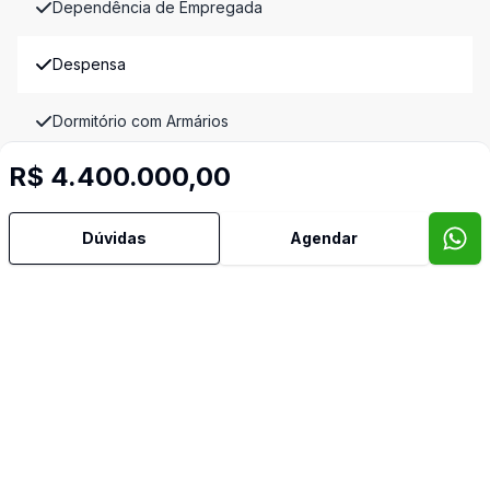
Dependência de Empregada
Despensa
Dormitório com Armários
R$ 4.400.000,00
Escritório
Estar Íntimo
Dúvidas
Agendar
Home Theater
Lavabo
Hall
Mobiliado